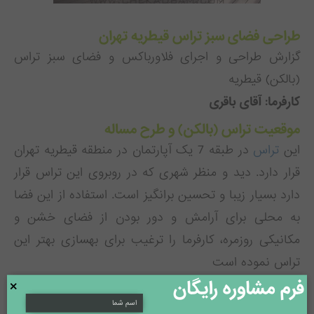
طراحی فضای سبز تراس قیطریه تهران
گزارش طراحی و اجرای فلاورباکس و فضای سبز تراس
(بالکن) قیطریه
کارفرما: آقای باقری
موقعیت تراس (بالکن) و طرح مساله
این
تراس
در طبقه 7 یک آپارتمان در منطقه قیطریه تهران
قرار دارد. دید و منظر شهری که در روبروی این
تراس
قرار
دارد بسیار زیبا و تحسین برانگیز است. استفاده از این فضا
به محلی برای آرامش و دور بودن از فضای خشن و
مکانیکی روزمره، کارفرما را ترغیب برای بهسازی بهتر این
تراس
نموده است
فرم مشاوره رایگان
×
نیازهای کارفرما و چالش های طراحی تراس
بعد از مراجعه کارفرما به گروه چکادبام ، گروه اعزامی برای