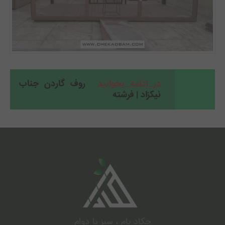
در ادامه بخوانید
روف گاردن جناب
نیکزاد | فرشته
.
چکاد بام ، سبز با دوام