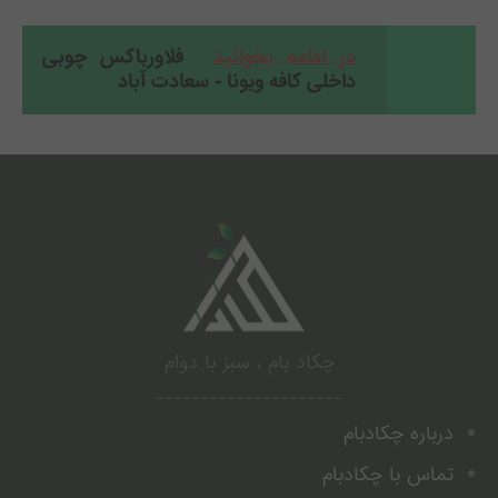
در ادامه بخوانید
فلاورباکس چوبی
داخلی کافه ویونا - سعادت آباد
.
چکاد بام ، سبز با دوام
---------------------
درباره چکادبام
تماس با چکادبام